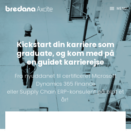
menu
MENU
Kickstart din karriere som
graduate, og kom med på
en guidet karrierejse
Fra nyuddanet til certificeret Microsoft
Dynamics 365 Finance
eller Supply Chain ERP-konsulent på blot et
år!