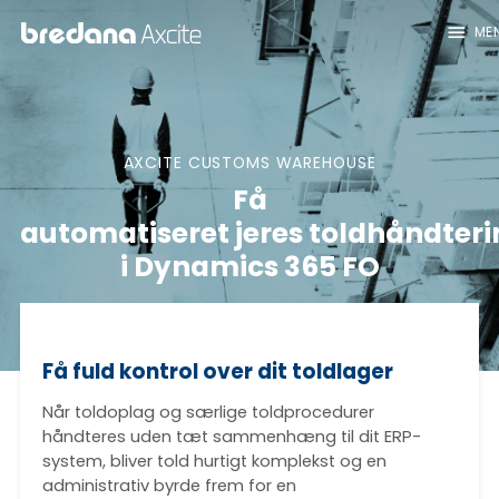
menu
ME
AXCITE CUSTOMS WAREHOUSE
Få
automatiseret jeres toldhåndter
i Dynamics 365 FO
Få fuld kontrol over dit toldlager
Når toldoplag og særlige toldprocedurer
håndteres uden tæt sammenhæng til dit ERP-
system, bliver told hurtigt komplekst og en
administrativ byrde frem for en