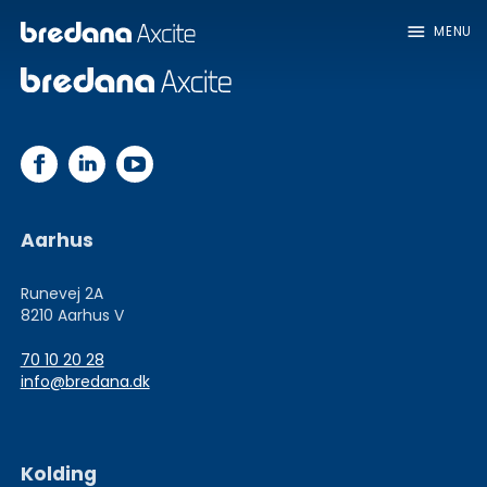
menu
MENU
Aarhus
Runevej 2A
8210 Aarhus V
70 10 20 28
info@bredana.dk
Kolding