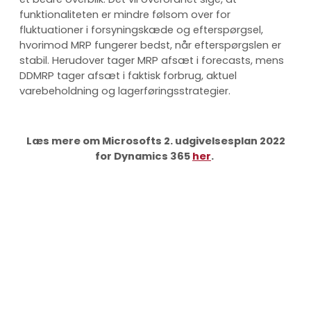
funktionaliteten er mindre følsom over for
fluktuationer i forsyningskæde og efterspørgsel,
hvorimod MRP fungerer bedst, når efterspørgslen er
stabil. Herudover tager MRP afsæt i forecasts, mens
DDMRP tager afsæt i faktisk forbrug, aktuel
varebeholdning og lagerføringsstrategier.
Læs mere om Microsofts 2. udgivelsesplan 2022
for Dynamics 365
her
.
Fordele ved DDMRP
keyboard_arrow_up
Forbedret kundeservice
Mere effektiv planlægning
Komprimering af lead time
Sænker typisk lagerbeholdningen med 30-40%
(kilde: Microsoft)