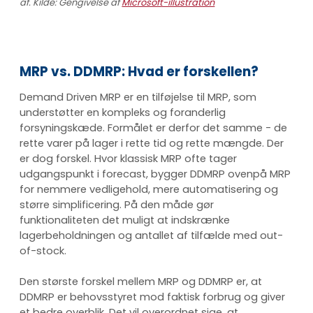
af. Kilde: Gengivelse af
Microsoft-illustration
MRP vs. DDMRP: Hvad er forskellen?
Demand Driven MRP er en tilføjelse til MRP, som
understøtter en kompleks og foranderlig
forsyningskæde. Formålet er derfor det samme - de
rette varer på lager i rette tid og rette mængde. Der
er dog forskel. Hvor klassisk MRP ofte tager
udgangspunkt i forecast, bygger DDMRP ovenpå MRP
for nemmere vedligehold, mere automatisering og
større simplificering. På den måde gør
funktionaliteten det muligt at indskrænke
lagerbeholdningen og antallet af tilfælde med out-
of-stock.
Den største forskel mellem MRP og DDMRP er, at
DDMRP er behovsstyret mod faktisk forbrug og giver
et bedre overblik. Det vil overordnet sige, at