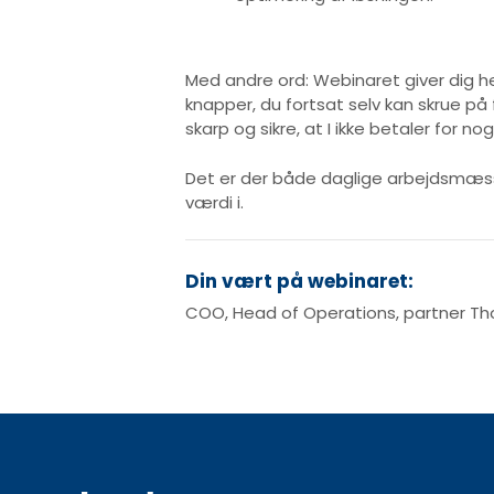
​Med andre ord: Webinaret giver dig h
knapper, du fortsat selv kan skrue på 
skarp og sikre, at I ikke betaler for no
Det er der både daglige arbejdsmæss
værdi i.
Din vært på webinaret:
COO, Head of Operations, partner T