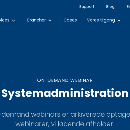
Support
Blog
E
vices
Brancher
Cases
Vores tilgang
keyboard_arrow_down
keyboard_arrow_down
keyboard_arrow_down
ON-DEMAND WEBINAR
Systemadministration
-demand webinars er arkiverede optagel
webinarer, vi løbende afholder.