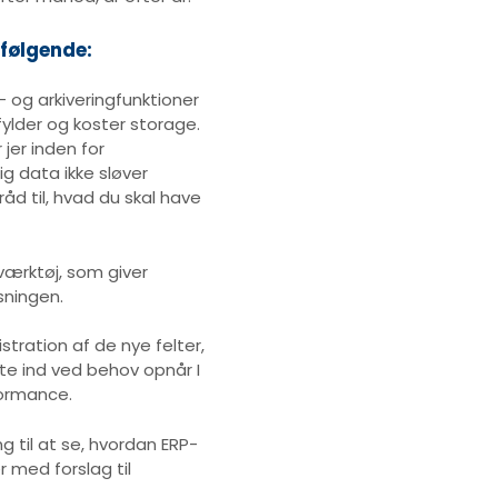
følgende:
 og arkiveringfunktioner
fylder og koster storage.
 jer inden for
g data ikke sløver
åd til, hvad du skal have
 værktøj, som giver
sningen.
ration af de nye felter,
te ind ved behov opnår I
formance.
g til at se, hvordan ERP-
 med forslag til