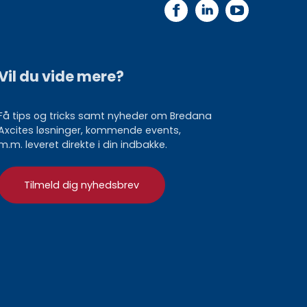
Vil du vide mere?
Få tips og tricks samt nyheder om Bredana
Axcites løsninger, kommende events,
m.m. leveret direkte i din indbakke.
Tilmeld dig nyhedsbrev