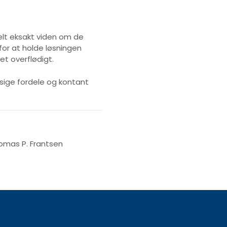
elt eksakt viden om de
for at holde løsningen
get overflødigt.
ige fordele og kontant
homas P. Frantsen