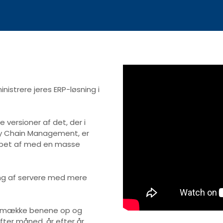
nistrere jeres ERP-løsning i
 versioner af det, der i
ly Chain Management, er
luppet af med en masse
ng af servere med mere
Accepter marketing-cookie
n smække benene op og
ter måned, år efter år.