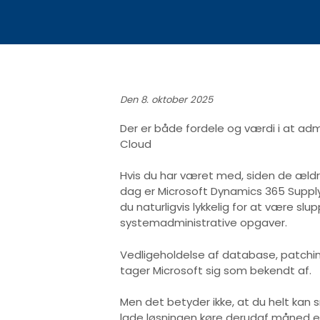
Den 8. oktober 2025
Der er både fordele og værdi i at admi
Cloud
Hvis du har været med, siden de ældre
dag er Microsoft Dynamics 365 Supp
du naturligvis lykkelig for at være s
systemadministrative opgaver.
Vedligeholdelse af database, patchi
tager Microsoft sig som bekendt af.
Men det betyder ikke, at du helt ka
lade løsningen køre derudaf måned ef