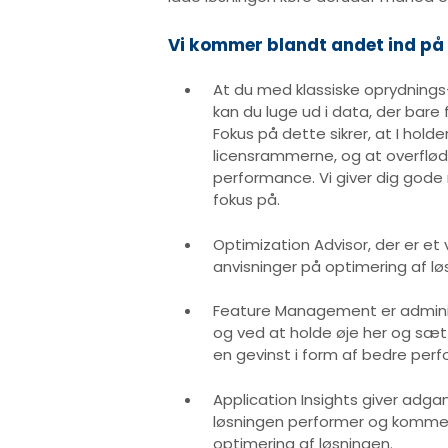
Vi kommer blandt andet ind på 
At du med klassiske oprydnings-
kan du luge ud i data, der bare 
Fokus på dette sikrer, at I holder
licensrammerne, og at overflødi
performance. Vi giver dig gode r
fokus på.
Optimization Advisor, der er et
anvisninger på optimering af lø
Feature Management er administ
og ved at holde øje her og sæt
en gevinst i form af bedre per
Application Insights giver adgan
løsningen performer og kommer
optimering af løsningen.