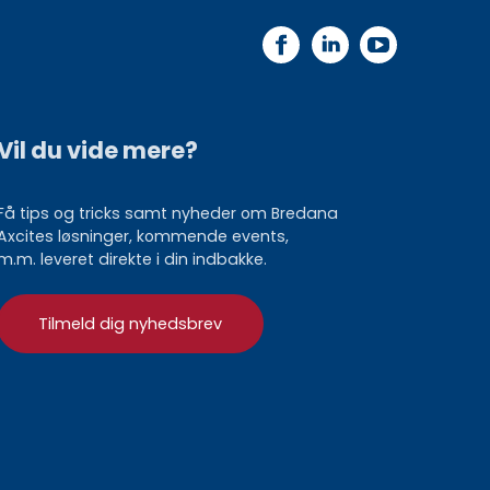
Vil du vide mere?
Få tips og tricks samt nyheder om Bredana
Axcites løsninger, kommende events,
m.m. leveret direkte i din indbakke.
Tilmeld dig nyhedsbrev