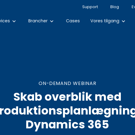
Support
Blog
E
vices
Brancher
Cases
Vores tilgang
keyboard_arrow_down
keyboard_arrow_down
keyboard_arrow_down
ON-DEMAND WEBINAR
Skab overblik med
roduktionsplanlægning
Dynamics 365