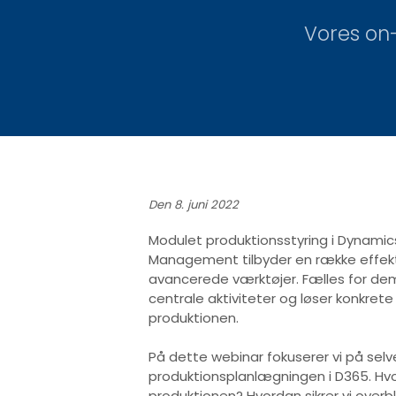
Vores on
Den 8. juni 2022
Modulet produktionsstyring i Dynamic
Management tilbyder en række effek
avancerede værktøjer. Fælles for dem
centrale aktiviteter og løser konkrete 
produktionen.
På dette webinar fokuserer vi på selv
produktionsplanlægningen i D365. Hvor
produktionen? Hvordan sikrer vi overbl