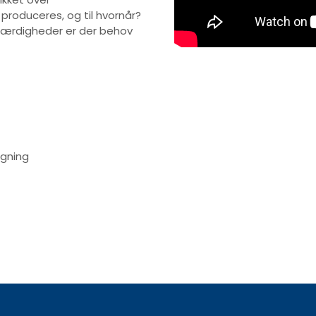
roduceres, og til hvornår?
e færdigheder er der behov
Accepter marketing-cookie
ægning