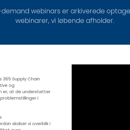
-demand webinars er arkiverede optagel
webinarer, vi løbende afholder.
s 365 Supply Chain
tive og
 er, at de understøtter
problemstillinger i
e
dan skaber vi overblik i
ikket over