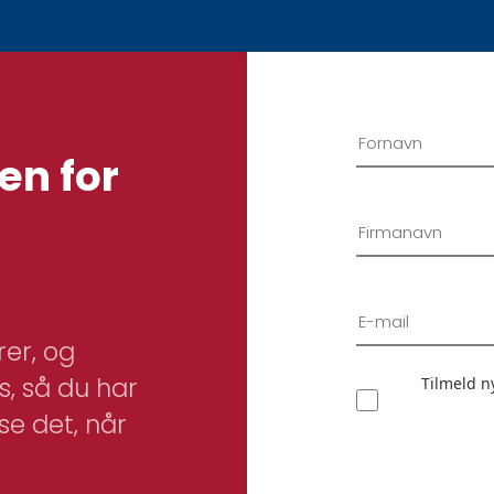
en for
er, og
, så du har
Tilmeld n
se det, når