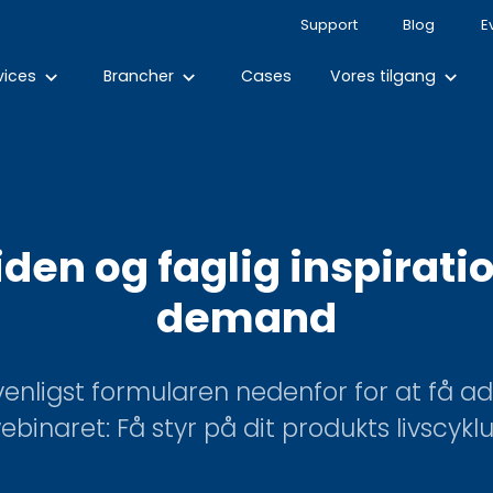
Support
Blog
E
vices
Brancher
Cases
Vores tilgang
keyboard_arrow_down
keyboard_arrow_down
keyboard_arrow_down
iden og faglig inspirati
demand
venligst formularen nedenfor for at få ad
ebinaret: Få styr på dit produkts livscyklu