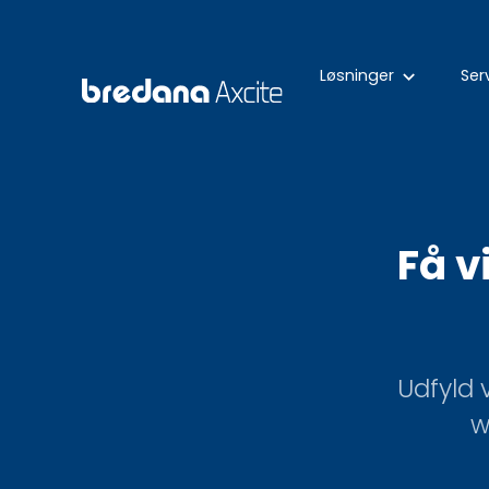
Løsninger
Ser
keyboard_arrow_down
Få v
Udfyld 
w